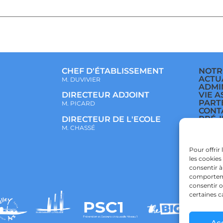
CHEF D'ÉTABLISSEMENT
NOTR
ACTU
M. DUVIVIER
ADMI
VIE A
DIRECTEUR ADJOINT
PART
M. PICARD
CONT
PRÉ-
DIRECTEUR DE L'ECOLE
ÉCOL
M. CHASSÉ
COLL
LYCÉ
POLI
Pour offrir
CONF
les cookies
POLI
consentir à
comportemen
consentir o
certaines c
Ac