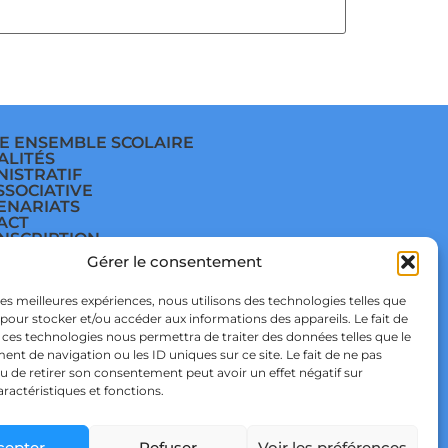
E ENSEMBLE SCOLAIRE
ALITÉS
NISTRATIF
SSOCIATIVE
ENARIATS
ACT
INSCRIPTION
E
Gérer le consentement
ÈGE
E
TIQUE DE
 les meilleures expériences, nous utilisons des technologies telles que
IDENTIALITÉ & RGPD
 pour stocker et/ou accéder aux informations des appareils. Le fait de
TIQUE DE COOKIES
 ces technologies nous permettra de traiter des données telles que le
t de navigation ou les ID uniques sur ce site. Le fait de ne pas
u de retirer son consentement peut avoir un effet négatif sur
aractéristiques et fonctions.
cepter
Refuser
Voir les préférences