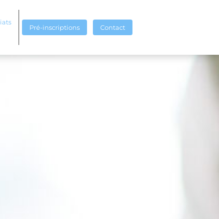
iats
Pré-inscriptions
Contact