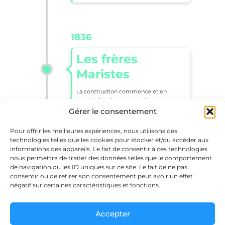
1836
Les frères
Maristes
La construction commence et en
octobre la toiture est posée.
Gérer le consentement
Les frères Maristes sont nommés pour
ouvrir des classes. Cette année-là,
Pour offrir les meilleures expériences, nous utilisons des
l’établissement accueille 250 élèves
technologies telles que les cookies pour stocker et/ou accéder aux
venant de St Didier et Thoissey.
informations des appareils. Le fait de consentir à ces technologies
nous permettra de traiter des données telles que le comportement
de navigation ou les ID uniques sur ce site. Le fait de ne pas
consentir ou de retirer son consentement peut avoir un effet
négatif sur certaines caractéristiques et fonctions.
1842
Le pensionnat
Accepter