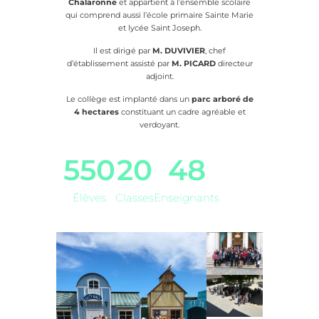
Chalaronne
et appartient à l’ensemble scolaire
qui comprend aussi l’école primaire Sainte Marie
et lycée Saint Joseph.
Il est dirigé par
M. DUVIVIER
, chef
d’établissement assisté par
M. PICARD
directeur
adjoint.
Le collège est implanté dans un
parc arboré de
4 hectares
constituant un cadre agréable et
verdoyant.
550
20
48
Élèves
Classes
Enseignants