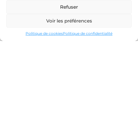
Le pensionnat est créé et compte 34
Refuser
pensionnaires.
Voir les préférences
Politique de cookies
Politique de confidentialité
1863
Construction
un frère fait construire le bâtiment nord.
1906
Le départ des
frères
Suite à la loi de séparation des Églises et
de l'État, les frères Maristes doivent
partir mais l’école continue grâce au