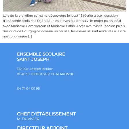
Lors de la première semaine découverte le jeudi 15 février a été l’occasion
d’une sortie scolaire à Dijon pour les élèves qui ont suivi le projet palais idéal
avec Madame Commercon et Madame Bahin. Après avoir visité l’ancien palais
des ducs de Bourgogne devenu un musée, les élèves se sont restaurés à la cité
gastronomique […]
ENSEMBLE SCOLAIRE
SAINT JOSEPH
132 Rue Joseph Berlioz,
01140 ST DIDIER SUR CHALARONNE
04 74 04 00 95
CHEF D'ÉTABLISSEMENT
M. DUVIVIER
DIRECTEUR ADJOINT