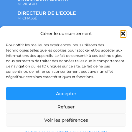
M. PICARD
DIRECTEUR DE L'ECOLE
M. CHASSÉ
NOTRE ENSEMBLE SCOLAIRE
Gérer le consentement
ACTUALITÉS
ADMINISTRATIF
Pour offrir les meilleures expériences, nous utilisons des
VIE ASSOCIATIVE
technologies telles que les cookies pour stocker et/ou accéder aux
PARTENARIATS
informations des appareils. Le fait de consentir à ces technologies
CONTACT
nous permettra de traiter des données telles que le comportement
PRÉ-INSCRIPTION
ÉCOLE
de navigation ou les ID uniques sur ce site. Le fait de ne pas
COLLÈGE
consentir ou de retirer son consentement peut avoir un effet
LYCÉE
négatif sur certaines caractéristiques et fonctions.
POLITIQUE DE CONFIDENTIALITÉ &
RGPD
POLITIQUE DE COOKIES
Accepter
Refuser
Voir les préférences
Ensemble scolaire Saint Joseph – SAINT DIDIER SUR CHALARONNE – © Copyright
Décembre 2024 – Powered by
agraph STUDIO