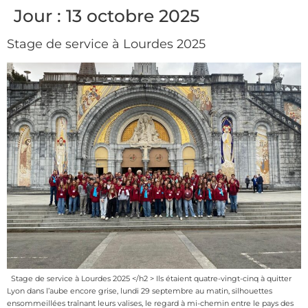
Jour :
13 octobre 2025
Stage de service à Lourdes 2025
Stage de service à Lourdes 2025 </h2 > Ils étaient quatre-vingt-cinq à quitter
Lyon dans l’aube encore grise, lundi 29 septembre au matin, silhouettes
ensommeillées traînant leurs valises, le regard à mi-chemin entre le pays des