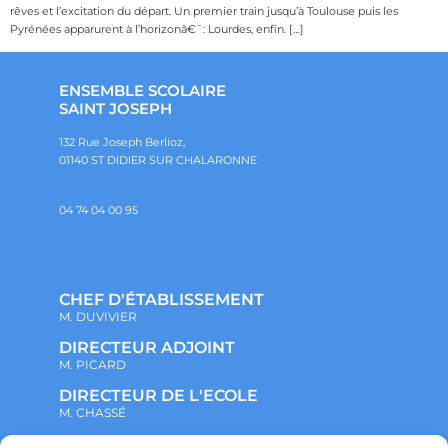
rêves et l’excitation du départ. Un premier train jusqu’à Toulouse puis les
Pyrénées apparurent à l’horizonâ€¯: Lourdes, enfin. […]
ENSEMBLE SCOLAIRE
SAINT JOSEPH
132 Rue Joseph Berlioz,
01140 ST DIDIER SUR CHALARONNE
04 74 04 00 95
CHEF D'ÉTABLISSEMENT
M. DUVIVIER
DIRECTEUR ADJOINT
M. PICARD
DIRECTEUR DE L'ECOLE
M. CHASSÉ