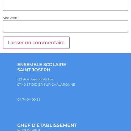
Site web
ENSEMBLE SCOLAIRE
SAINT JOSEPH
132 Rue Joseph Berlioz,
01140 ST DIDIER SUR CHALARONNE
04 74 04 00 95
CHEF D'ÉTABLISSEMENT
M. DUVIVIER