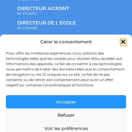
DIRECTEUR ADJOINT
M. PICARD
DIRECTEUR DE L'ECOLE
M. CHASSÉ
Gérer le consentement
NOTRE ENSEMBLE SCOLAIRE
ACTUALITÉS
ADMINISTRATIF
Pour offrir les meilleures expériences, nous utilisons des
VIE ASSOCIATIVE
technologies telles que les cookies pour stocker et/ou accéder aux
PARTENARIATS
informations des appareils. Le fait de consentir à ces technologies
CONTACT
nous permettra de traiter des données telles que le comportement
PRÉ-INSCRIPTION
de navigation ou les ID uniques sur ce site. Le fait de ne pas
ÉCOLE
consentir ou de retirer son consentement peut avoir un effet
COLLÈGE
LYCÉE
négatif sur certaines caractéristiques et fonctions.
POLITIQUE DE CONFIDENTIALITÉ &
RGPD
POLITIQUE DE COOKIES
Accepter
Refuser
Voir les préférences
Ensemble scolaire Saint Joseph – SAINT DIDIER SUR CHALARONNE – © Copyright