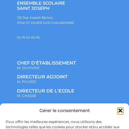
ENSEMBLE SCOLAIRE
SAINT JOSEPH
132 Rue Joseph Berlioz,
01140 ST DIDIER SUR CHALARONNE
04 74 04 00 95
CHEF D'ÉTABLISSEMENT
M. DUVIVIER
DIRECTEUR ADJOINT
M. PICARD
DIRECTEUR DE L'ECOLE
M. CHASSÉ
Gérer le consentement
NOTRE ENSEMBLE SCOLAIRE
ACTUALITÉS
ADMINISTRATIF
Pour offrir les meilleures expériences, nous utilisons des
VIE ASSOCIATIVE
technologies telles que les cookies pour stocker et/ou accéder aux
PARTENARIATS