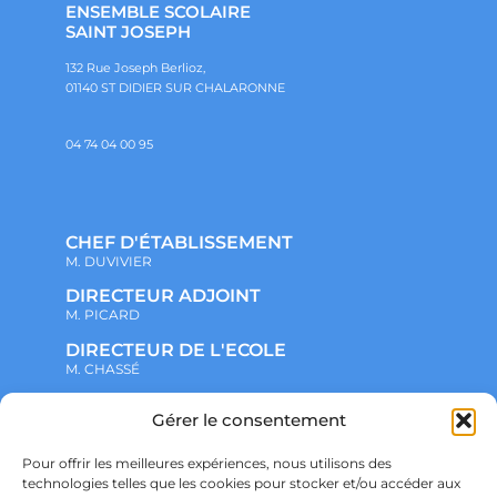
ENSEMBLE SCOLAIRE
SAINT JOSEPH
132 Rue Joseph Berlioz,
01140 ST DIDIER SUR CHALARONNE
04 74 04 00 95
CHEF D'ÉTABLISSEMENT
M. DUVIVIER
DIRECTEUR ADJOINT
M. PICARD
DIRECTEUR DE L'ECOLE
M. CHASSÉ
Gérer le consentement
NOTRE ENSEMBLE SCOLAIRE
ACTUALITÉS
ADMINISTRATIF
Pour offrir les meilleures expériences, nous utilisons des
VIE ASSOCIATIVE
technologies telles que les cookies pour stocker et/ou accéder aux
PARTENARIATS