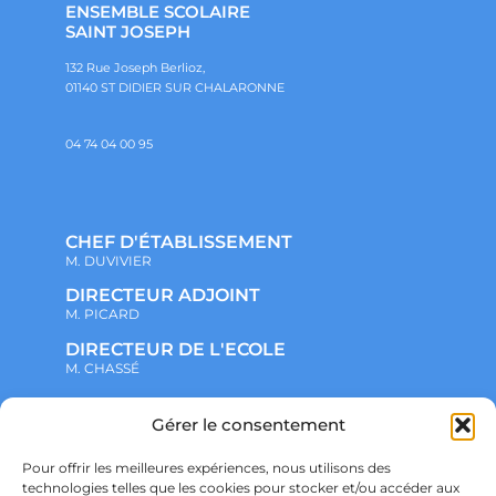
ENSEMBLE SCOLAIRE
SAINT JOSEPH
132 Rue Joseph Berlioz,
01140 ST DIDIER SUR CHALARONNE
04 74 04 00 95
CHEF D'ÉTABLISSEMENT
M. DUVIVIER
DIRECTEUR ADJOINT
M. PICARD
DIRECTEUR DE L'ECOLE
M. CHASSÉ
Gérer le consentement
NOTRE ENSEMBLE SCOLAIRE
ACTUALITÉS
ADMINISTRATIF
Pour offrir les meilleures expériences, nous utilisons des
VIE ASSOCIATIVE
technologies telles que les cookies pour stocker et/ou accéder aux
PARTENARIATS