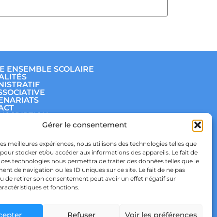
E ENSEMBLE SCOLAIRE
ALITÉS
NISTRATIF
SSOCIATIVE
ENARIATS
ACT
INSCRIPTION
E
Gérer le consentement
ÈGE
E
 les meilleures expériences, nous utilisons des technologies telles que
TIQUE DE
 pour stocker et/ou accéder aux informations des appareils. Le fait de
IDENTIALITÉ & RGPD
TIQUE DE COOKIES
 ces technologies nous permettra de traiter des données telles que le
t de navigation ou les ID uniques sur ce site. Le fait de ne pas
u de retirer son consentement peut avoir un effet négatif sur
aractéristiques et fonctions.
cepter
Refuser
Voir les préférences