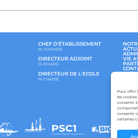
CHEF D'ÉTABLISSEMENT
NOTR
ACTU
M. DUVIVIER
ADMI
VIE A
DIRECTEUR ADJOINT
PART
M. PICARD
CONT
PRÉ-
DIRECTEUR DE L'ECOLE
ÉCOL
M. CHASSÉ
COLL
LYCÉ
Pour offrir
POLI
les cookies
CONF
POLI
consentir à
comportemen
consentir o
certaines c
Ac