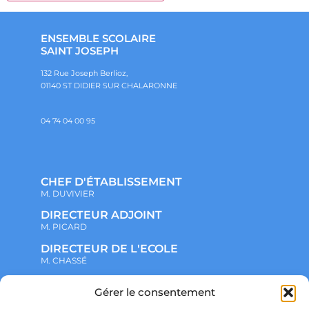
ENSEMBLE SCOLAIRE
SAINT JOSEPH
132 Rue Joseph Berlioz,
01140 ST DIDIER SUR CHALARONNE
04 74 04 00 95
CHEF D'ÉTABLISSEMENT
M. DUVIVIER
DIRECTEUR ADJOINT
M. PICARD
DIRECTEUR DE L'ECOLE
M. CHASSÉ
Gérer le consentement
NOTRE ENSEMBLE SCOLAIRE
ACTUALITÉS