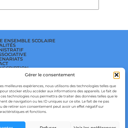
E ENSEMBLE SCOLAIRE
ALITÉS
NISTRATIF
SSOCIATIVE
ENARIATS
ACT
INSCRIPTION
E
Gérer le consentement
ÈGE
E
TIQUE DE
 les meilleures expériences, nous utilisons des technologies telles que
IDENTIALITÉ & RGPD
 pour stocker et/ou accéder aux informations des appareils. Le fait de
TIQUE DE COOKIES
 ces technologies nous permettra de traiter des données telles que le
t de navigation ou les ID uniques sur ce site. Le fait de ne pas
u de retirer son consentement peut avoir un effet négatif sur
aractéristiques et fonctions.
cepter
Refuser
Voir les préférences