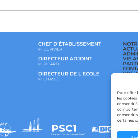
CHEF D'ÉTABLISSEMENT
NOTR
ACTU
M. DUVIVIER
ADMI
VIE A
DIRECTEUR ADJOINT
PART
M. PICARD
CONT
PRÉ-
DIRECTEUR DE L'ECOLE
ÉCOL
M. CHASSÉ
COLL
LYCÉ
POLI
Pour offrir
CONF
les cookies
POLI
consentir à
comportemen
consentir o
certaines c
Ac