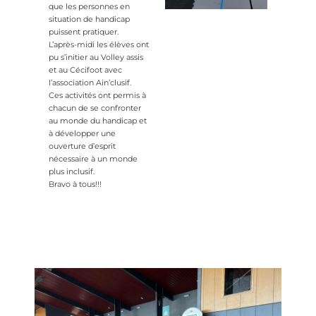
que les personnes en
situation de handicap
puissent pratiquer.
L’après-midi les élèves ont
pu s’initier au Volley assis
et au Cécifoot avec
l’association Ain’clusif.
Ces activités ont permis à
chacun de se confronter
au monde du handicap et
à développer une
ouverture d’esprit
nécessaire à un monde
plus inclusif.
Bravo à tous!!!