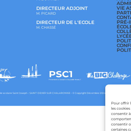
ADMI
VIE A
DIRECTEUR ADJOINT
PART
M. PICARD
CONT
PRÉ-
DIRECTEUR DE L'ECOLE
ÉCOL
M. CHASSÉ
COLL
LYCÉ
POLI
CONF
POLI
e scolaire Saint Joseph – SAINT DIDIER SUR CHALARONNE – © Copyright Décembre 2024 – Powered by
agraph
Pour offrir
les cookies
consentir à
comportemen
consentir o
certaines c