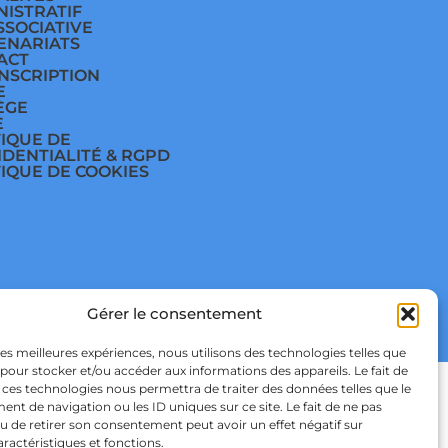
NISTRATIF
SSOCIATIVE
ENARIATS
ACT
INSCRIPTION
E
ÈGE
E
TIQUE DE
IDENTIALITÉ & RGPD
TIQUE DE COOKIES
Gérer le consentement
 STUDIO
 les meilleures expériences, nous utilisons des technologies telles que
 pour stocker et/ou accéder aux informations des appareils. Le fait de
 ces technologies nous permettra de traiter des données telles que le
t de navigation ou les ID uniques sur ce site. Le fait de ne pas
u de retirer son consentement peut avoir un effet négatif sur
aractéristiques et fonctions.