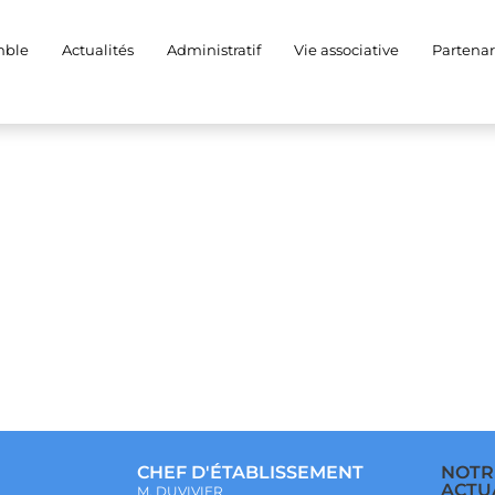
203304507082_69867
mble
Actualités
Administratif
Vie associative
Partenar
CHEF D'ÉTABLISSEMENT
NOTR
ACTU
M. DUVIVIER