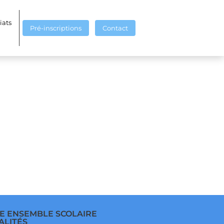
28420475648855_n
iats
Pré-inscriptions
Contact
E ENSEMBLE SCOLAIRE
ALITÉS