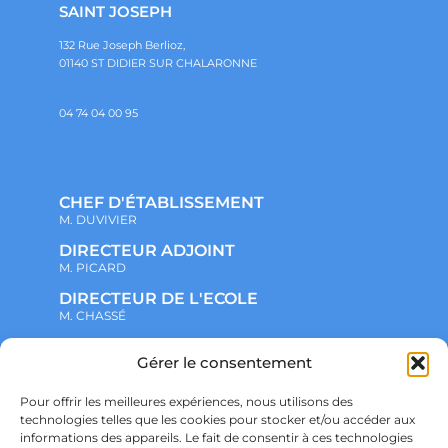
SAINT JOSEPH
132 Rue Joseph Berlioz,
01140 ST DIDIER SUR CHALARONNE
04 74 04 00 95
CHEF D'ÉTABLISSEMENT
M. DUVIVIER
DIRECTEUR ADJOINT
M. PICARD
DIRECTEUR DE L'ECOLE
M. CHASSÉ
Gérer le consentement
NOTRE ENSEMBLE SCOLAIRE
ACTUALITÉS
ADMINISTRATIF
Pour offrir les meilleures expériences, nous utilisons des
VIE ASSOCIATIVE
technologies telles que les cookies pour stocker et/ou accéder aux
PARTENARIATS
informations des appareils. Le fait de consentir à ces technologies
CONTACT