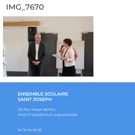
IMG_7670
ENSEMBLE SCOLAIRE
SAINT JOSEPH
132 Rue Joseph Berlioz,
01140 ST DIDIER SUR CHALARONNE
04 74 04 00 95