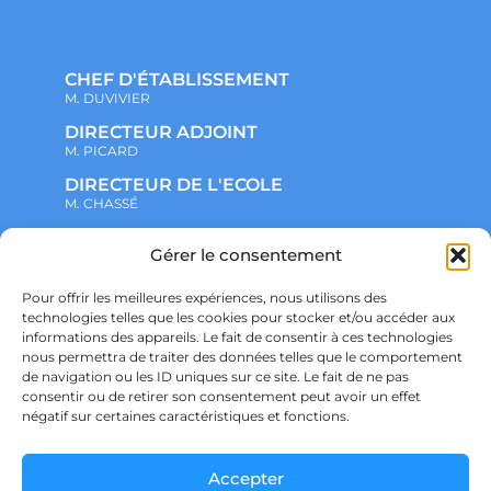
CHEF D'ÉTABLISSEMENT
M. DUVIVIER
DIRECTEUR ADJOINT
M. PICARD
DIRECTEUR DE L'ECOLE
M. CHASSÉ
Gérer le consentement
NOTRE ENSEMBLE SCOLAIRE
ACTUALITÉS
ADMINISTRATIF
Pour offrir les meilleures expériences, nous utilisons des
VIE ASSOCIATIVE
technologies telles que les cookies pour stocker et/ou accéder aux
PARTENARIATS
informations des appareils. Le fait de consentir à ces technologies
CONTACT
nous permettra de traiter des données telles que le comportement
PRÉ-INSCRIPTION
de navigation ou les ID uniques sur ce site. Le fait de ne pas
ÉCOLE
consentir ou de retirer son consentement peut avoir un effet
COLLÈGE
LYCÉE
négatif sur certaines caractéristiques et fonctions.
POLITIQUE DE CONFIDENTIALITÉ &
RGPD
POLITIQUE DE COOKIES
Accepter