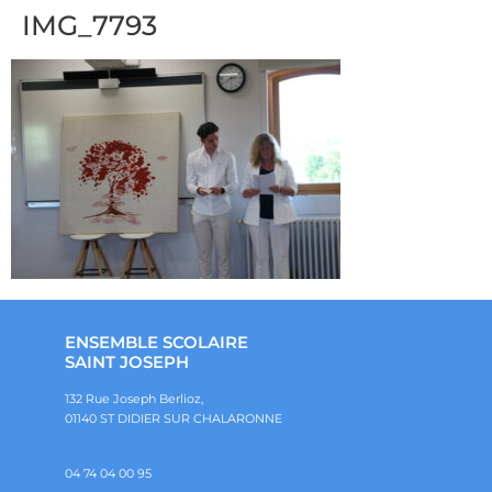
IMG_7793
ENSEMBLE SCOLAIRE
SAINT JOSEPH
132 Rue Joseph Berlioz,
01140 ST DIDIER SUR CHALARONNE
04 74 04 00 95