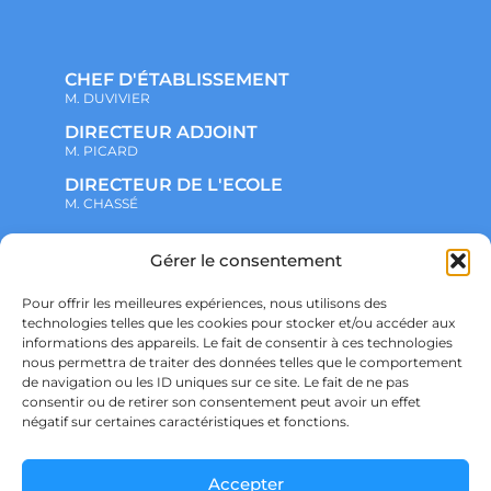
CHEF D'ÉTABLISSEMENT
M. DUVIVIER
DIRECTEUR ADJOINT
M. PICARD
DIRECTEUR DE L'ECOLE
M. CHASSÉ
NOTRE ENSEMBLE SCOLAIRE
Gérer le consentement
ACTUALITÉS
ADMINISTRATIF
Pour offrir les meilleures expériences, nous utilisons des
VIE ASSOCIATIVE
technologies telles que les cookies pour stocker et/ou accéder aux
PARTENARIATS
informations des appareils. Le fait de consentir à ces technologies
CONTACT
nous permettra de traiter des données telles que le comportement
PRÉ-INSCRIPTION
ÉCOLE
de navigation ou les ID uniques sur ce site. Le fait de ne pas
COLLÈGE
consentir ou de retirer son consentement peut avoir un effet
LYCÉE
négatif sur certaines caractéristiques et fonctions.
POLITIQUE DE CONFIDENTIALITÉ &
RGPD
POLITIQUE DE COOKIES
Accepter