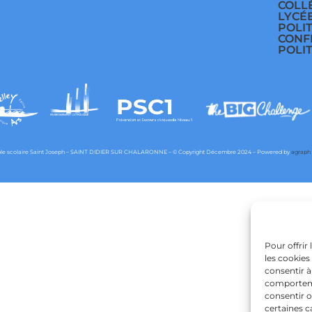
COLL
LYCÉ
POLI
CONF
POLI
e scolaire Saint Joseph – SAINT DIDIER SUR CHALARONNE – © Copyright Décembre 2024 – Powered by
agraph
Pour offrir
les cookies
consentir à
comportemen
consentir o
certaines c