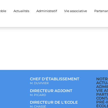
mble
Actualités
Administratif
Vie associative
Partenar
CHEF D'ÉTABLISSEMENT
NOTR
ACTU
M. DUVIVIER
ADMI
VIE A
DIRECTEUR ADJOINT
PART
M. PICARD
CONT
PRÉ-
DIRECTEUR DE L'ECOLE
ÉCOL
M. CHASSÉ