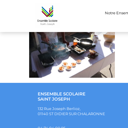
IMG_7860
Notre Ense
ENSEMBLE SCOLAIRE
SAINT JOSEPH
132 Rue Joseph Berlioz,
01140 ST DIDIER SUR CHALARONNE