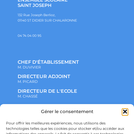
SAINT JOSEPH
132 Rue Joseph Berlioz,
01140 ST DIDIER SUR CHALARONNE
04 74 04 00 95
CHEF D'ÉTABLISSEMENT
M. DUVIVIER
DIRECTEUR ADJOINT
M. PICARD
DIRECTEUR DE L'ECOLE
M. CHASSÉ
Gérer le consentement
NOTRE ENSEMBLE SCOLAIRE
ACTUALITÉS
ADMINISTRATIF
Pour offrir les meilleures expériences, nous utilisons des
VIE ASSOCIATIVE
technologies telles que les cookies pour stocker et/ou accéder aux
PARTENARIATS
informations des appareils. Le fait de consentir à ces technologies