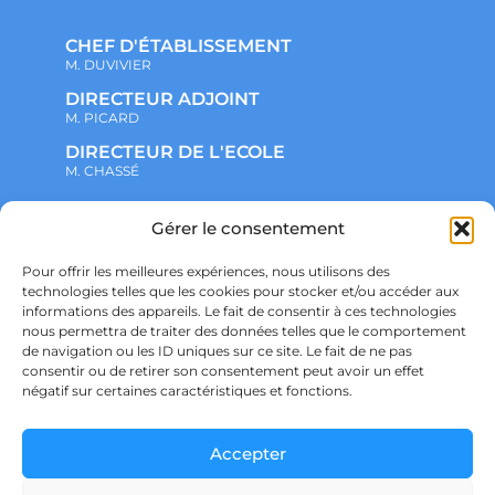
CHEF D'ÉTABLISSEMENT
M. DUVIVIER
DIRECTEUR ADJOINT
M. PICARD
DIRECTEUR DE L'ECOLE
M. CHASSÉ
NOTRE ENSEMBLE SCOLAIRE
Gérer le consentement
ACTUALITÉS
ADMINISTRATIF
Pour offrir les meilleures expériences, nous utilisons des
VIE ASSOCIATIVE
technologies telles que les cookies pour stocker et/ou accéder aux
PARTENARIATS
informations des appareils. Le fait de consentir à ces technologies
CONTACT
nous permettra de traiter des données telles que le comportement
PRÉ-INSCRIPTION
ÉCOLE
de navigation ou les ID uniques sur ce site. Le fait de ne pas
COLLÈGE
consentir ou de retirer son consentement peut avoir un effet
LYCÉE
négatif sur certaines caractéristiques et fonctions.
POLITIQUE DE CONFIDENTIALITÉ &
RGPD
POLITIQUE DE COOKIES
Accepter