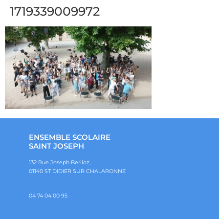
1719339009972
ENSEMBLE SCOLAIRE
SAINT JOSEPH
132 Rue Joseph Berlioz,
01140 ST DIDIER SUR CHALARONNE
04 74 04 00 95