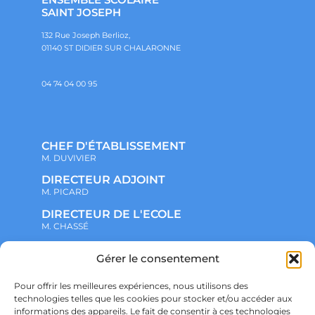
SAINT JOSEPH
132 Rue Joseph Berlioz,
01140 ST DIDIER SUR CHALARONNE
04 74 04 00 95
CHEF D'ÉTABLISSEMENT
M. DUVIVIER
DIRECTEUR ADJOINT
M. PICARD
DIRECTEUR DE L'ECOLE
M. CHASSÉ
Gérer le consentement
NOTRE ENSEMBLE SCOLAIRE
ACTUALITÉS
ADMINISTRATIF
Pour offrir les meilleures expériences, nous utilisons des
VIE ASSOCIATIVE
technologies telles que les cookies pour stocker et/ou accéder aux
PARTENARIATS
informations des appareils. Le fait de consentir à ces technologies