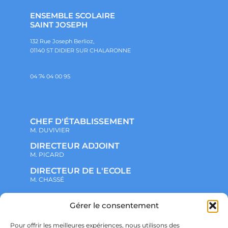
ENSEMBLE SCOLAIRE
SAINT JOSEPH
132 Rue Joseph Berlioz,
01140 ST DIDIER SUR CHALARONNE
04 74 04 00 95
CHEF D'ÉTABLISSEMENT
M. DUVIVIER
DIRECTEUR ADJOINT
M. PICARD
DIRECTEUR DE L'ECOLE
M. CHASSÉ
Gérer le consentement
NOTRE ENSEMBLE SCOLAIRE
ACTUALITÉS
ADMINISTRATIF
Pour offrir les meilleures expériences, nous utilisons des