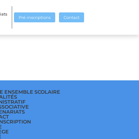
82
iats
Pré-inscriptions
Contact
E ENSEMBLE SCOLAIRE
ALITÉS
NISTRATIF
SSOCIATIVE
ENARIATS
ACT
INSCRIPTION
E
ÈGE
E