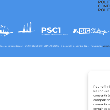
POLI
CONF
POLI
e scolaire Saint Joseph – SAINT DIDIER SUR CHALARONNE – © Copyright Décembre 2024 – Powered by
agraph
Pour offrir
les cookies
consentir à
comportemen
consentir o
certaines c