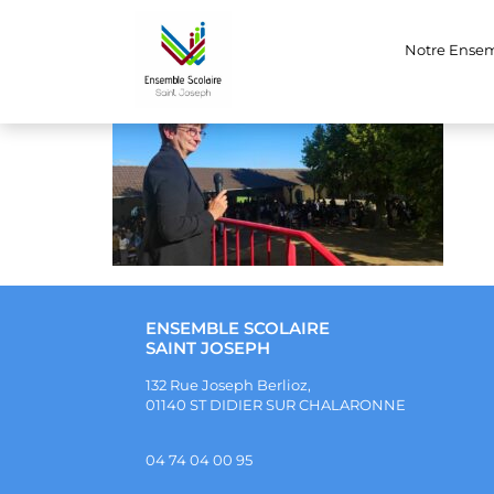
be1c8f27-648b-4
Notre Ense
ENSEMBLE SCOLAIRE
SAINT JOSEPH
132 Rue Joseph Berlioz,
01140 ST DIDIER SUR CHALARONNE
04 74 04 00 95