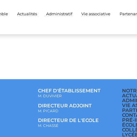
a44-a102-456eb75526
mble
Actualités
Administratif
Vie associative
Partenar
CHEF D'ÉTABLISSEMENT
NOTR
ACTU
M. DUVIVIER
ADMI
VIE A
DIRECTEUR ADJOINT
PART
M. PICARD
CONT
PRÉ-
DIRECTEUR DE L'ECOLE
ÉCOL
M. CHASSÉ
COLL
LYCÉ