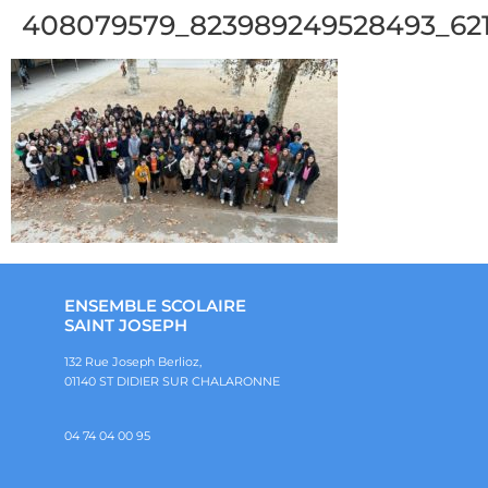
408079579_823989249528493_621
ENSEMBLE SCOLAIRE
SAINT JOSEPH
132 Rue Joseph Berlioz,
01140 ST DIDIER SUR CHALARONNE
04 74 04 00 95