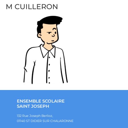
M CUILLERON
ENSEMBLE SCOLAIRE
SAINT JOSEPH
132 Rue Joseph Berlioz,
01140 ST DIDIER SUR CHALARONNE