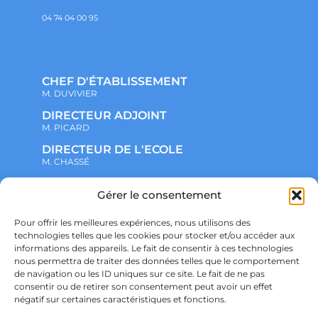
04 74 04 00 95
CHEF D'ÉTABLISSEMENT
M. DUVIVIER
DIRECTEUR ADJOINT
M. PICARD
DIRECTEUR DE L'ECOLE
M. CHASSÉ
Gérer le consentement
NOTRE ENSEMBLE SCOLAIRE
ACTUALITÉS
ADMINISTRATIF
Pour offrir les meilleures expériences, nous utilisons des
VIE ASSOCIATIVE
technologies telles que les cookies pour stocker et/ou accéder aux
PARTENARIATS
informations des appareils. Le fait de consentir à ces technologies
CONTACT
nous permettra de traiter des données telles que le comportement
PRÉ-INSCRIPTION
de navigation ou les ID uniques sur ce site. Le fait de ne pas
ÉCOLE
consentir ou de retirer son consentement peut avoir un effet
COLLÈGE
LYCÉE
négatif sur certaines caractéristiques et fonctions.
POLITIQUE DE CONFIDENTIALITÉ &