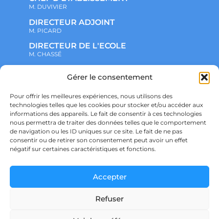
M. DUVIVIER
DIRECTEUR ADJOINT
M. PICARD
DIRECTEUR DE L'ECOLE
M. CHASSÉ
Gérer le consentement
NOTRE ENSEMBLE SCOLAIRE
ACTUALITÉS
ADMINISTRATIF
Pour offrir les meilleures expériences, nous utilisons des
VIE ASSOCIATIVE
technologies telles que les cookies pour stocker et/ou accéder aux
PARTENARIATS
informations des appareils. Le fait de consentir à ces technologies
CONTACT
nous permettra de traiter des données telles que le comportement
PRÉ-INSCRIPTION
de navigation ou les ID uniques sur ce site. Le fait de ne pas
ÉCOLE
consentir ou de retirer son consentement peut avoir un effet
COLLÈGE
LYCÉE
négatif sur certaines caractéristiques et fonctions.
POLITIQUE DE CONFIDENTIALITÉ &
RGPD
POLITIQUE DE COOKIES
Accepter
Refuser