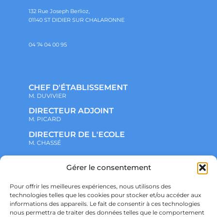
132 Rue Joseph Berlioz,
01140 ST DIDIER SUR CHALARONNE
04 74 04 00 95
CHEF D'ÉTABLISSEMENT
M. DUVIVIER
DIRECTEUR ADJOINT
M. PICARD
DIRECTEUR DE L'ECOLE
M. CHASSÉ
Gérer le consentement
NOTRE ENSEMBLE SCOLAIRE
ACTUALITÉS
ADMINISTRATIF
Pour offrir les meilleures expériences, nous utilisons des
VIE ASSOCIATIVE
technologies telles que les cookies pour stocker et/ou accéder aux
PARTENARIATS
informations des appareils. Le fait de consentir à ces technologies
CONTACT
nous permettra de traiter des données telles que le comportement
PRÉ-INSCRIPTION