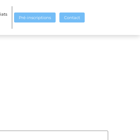
66361677937_n
iats
Pré-inscriptions
Contact