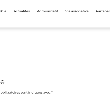
30348039114_19024951
mble
Actualités
Administratif
Vie associative
Partenar
re
obligatoires sont indiqués avec
*