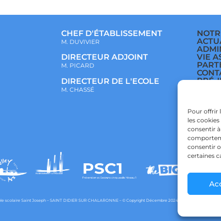
CHEF D'ÉTABLISSEMENT
NOTR
ACTU
M. DUVIVIER
ADMI
VIE A
DIRECTEUR ADJOINT
PART
M. PICARD
CONT
PRÉ-
DIRECTEUR DE L'ECOLE
ÉCOL
M. CHASSÉ
COLL
LYCÉ
POLI
Pour offrir
CONF
les cookies
POLI
consentir à
comportemen
consentir o
certaines c
Ac
e scolaire Saint Joseph – SAINT DIDIER SUR CHALARONNE – © Copyright Décembre 2024 – Powered by
agraph