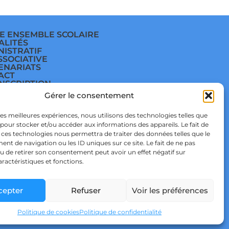
E ENSEMBLE SCOLAIRE
ALITÉS
NISTRATIF
SSOCIATIVE
ENARIATS
ACT
INSCRIPTION
E
Gérer le consentement
ÈGE
E
TIQUE DE
 les meilleures expériences, nous utilisons des technologies telles que
IDENTIALITÉ & RGPD
 pour stocker et/ou accéder aux informations des appareils. Le fait de
TIQUE DE COOKIES
 ces technologies nous permettra de traiter des données telles que le
t de navigation ou les ID uniques sur ce site. Le fait de ne pas
u de retirer son consentement peut avoir un effet négatif sur
aractéristiques et fonctions.
cepter
Refuser
Voir les préférences
 STUDIO
Politique de cookies
Politique de confidentialité