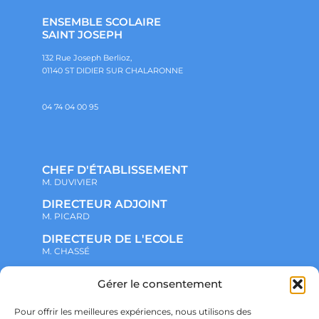
ENSEMBLE SCOLAIRE
SAINT JOSEPH
132 Rue Joseph Berlioz,
01140 ST DIDIER SUR CHALARONNE
04 74 04 00 95
CHEF D'ÉTABLISSEMENT
M. DUVIVIER
DIRECTEUR ADJOINT
M. PICARD
DIRECTEUR DE L'ECOLE
M. CHASSÉ
Gérer le consentement
NOTRE ENSEMBLE SCOLAIRE
ACTUALITÉS
ADMINISTRATIF
Pour offrir les meilleures expériences, nous utilisons des