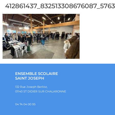
412861437_832513308676087_576
ENSEMBLE SCOLAIRE
SAINT JOSEPH
132 Rue Joseph Berlioz,
01140 ST DIDIER SUR CHALARONNE
04 74 04 00 95