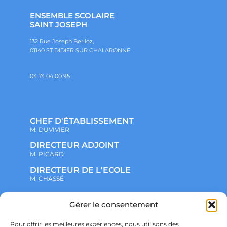
ENSEMBLE SCOLAIRE
SAINT JOSEPH
132 Rue Joseph Berlioz,
01140 ST DIDIER SUR CHALARONNE
04 74 04 00 95
CHEF D'ÉTABLISSEMENT
M. DUVIVIER
DIRECTEUR ADJOINT
M. PICARD
DIRECTEUR DE L'ECOLE
M. CHASSÉ
Gérer le consentement
NOTRE ENSEMBLE SCOLAIRE
ACTUALITÉS
ADMINISTRATIF
Pour offrir les meilleures expériences, nous utilisons des