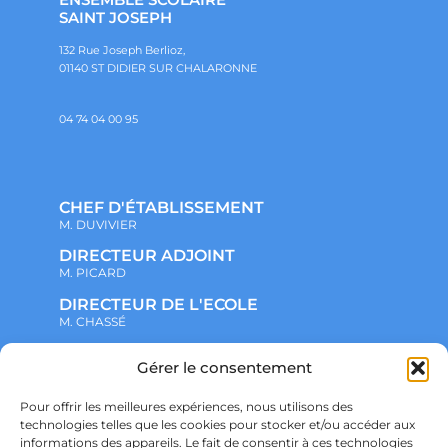
SAINT JOSEPH
132 Rue Joseph Berlioz,
01140 ST DIDIER SUR CHALARONNE
04 74 04 00 95
CHEF D'ÉTABLISSEMENT
M. DUVIVIER
DIRECTEUR ADJOINT
M. PICARD
DIRECTEUR DE L'ECOLE
M. CHASSÉ
Gérer le consentement
NOTRE ENSEMBLE SCOLAIRE
ACTUALITÉS
ADMINISTRATIF
Pour offrir les meilleures expériences, nous utilisons des
VIE ASSOCIATIVE
technologies telles que les cookies pour stocker et/ou accéder aux
PARTENARIATS
informations des appareils. Le fait de consentir à ces technologies