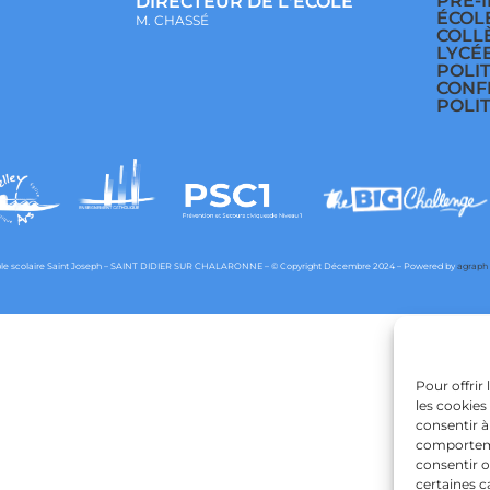
PRÉ-
DIRECTEUR DE L'ECOLE
ÉCOL
M. CHASSÉ
COLL
LYCÉ
POLI
CONF
POLI
e scolaire Saint Joseph – SAINT DIDIER SUR CHALARONNE – © Copyright Décembre 2024 – Powered by
agraph
Pour offrir
les cookies
consentir à
comportemen
consentir o
certaines c