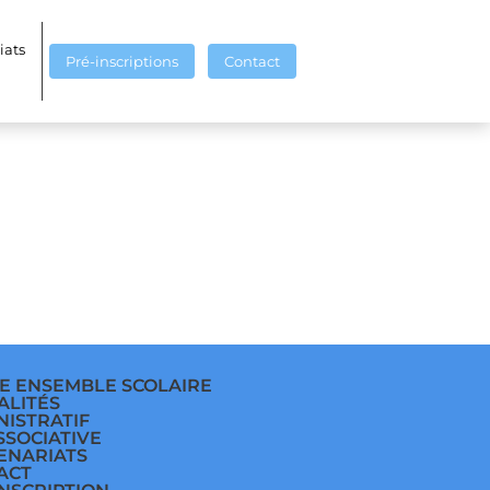
55444437149_n
iats
Pré-inscriptions
Contact
E ENSEMBLE SCOLAIRE
ALITÉS
NISTRATIF
SSOCIATIVE
ENARIATS
ACT