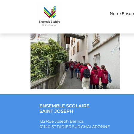
385048390_7896
Notre Ense
ENSEMBLE SCOLAIRE
SAINT JOSEPH
132 Rue Joseph Berlioz,
01140 ST DIDIER SUR CHALARONNE