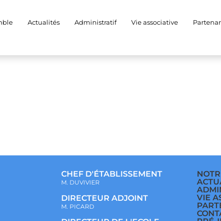
97879624297_256567
mble
Actualités
Administratif
Vie associative
Partenar
CHEF D'ÉTABLISSEMENT
NOTR
ACTU
M. DUVIVIER
ADMI
VIE A
DIRECTEUR ADJOINT
PART
M. PICARD
CONT