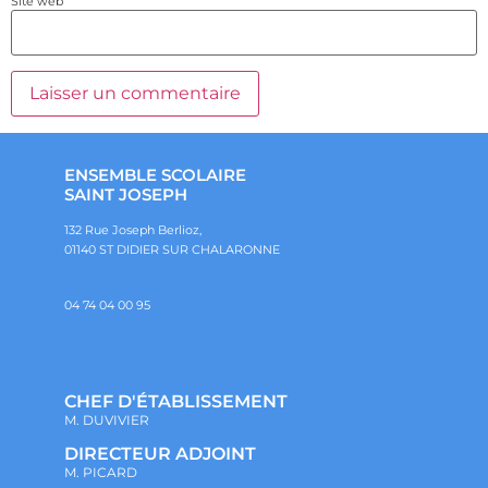
Site web
ENSEMBLE SCOLAIRE
SAINT JOSEPH
132 Rue Joseph Berlioz,
01140 ST DIDIER SUR CHALARONNE
04 74 04 00 95
CHEF D'ÉTABLISSEMENT
M. DUVIVIER
DIRECTEUR ADJOINT
M. PICARD