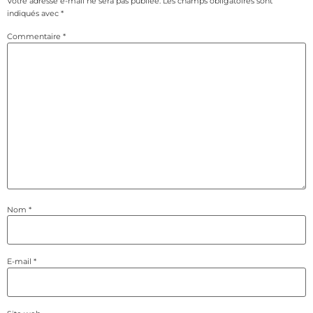
Votre adresse e-mail ne sera pas publiée.
Les champs obligatoires sont
indiqués avec
*
Commentaire
*
Nom
*
E-mail
*