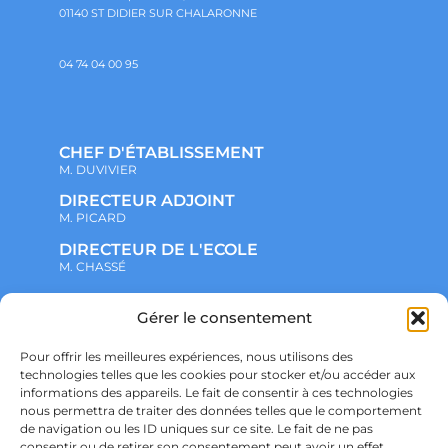
01140 ST DIDIER SUR CHALARONNE
04 74 04 00 95
CHEF D'ÉTABLISSEMENT
M. DUVIVIER
DIRECTEUR ADJOINT
M. PICARD
DIRECTEUR DE L'ECOLE
M. CHASSÉ
Gérer le consentement
NOTRE ENSEMBLE SCOLAIRE
ACTUALITÉS
ADMINISTRATIF
Pour offrir les meilleures expériences, nous utilisons des
VIE ASSOCIATIVE
technologies telles que les cookies pour stocker et/ou accéder aux
PARTENARIATS
informations des appareils. Le fait de consentir à ces technologies
CONTACT
nous permettra de traiter des données telles que le comportement
PRÉ-INSCRIPTION
ÉCOLE
de navigation ou les ID uniques sur ce site. Le fait de ne pas
COLLÈGE
consentir ou de retirer son consentement peut avoir un effet