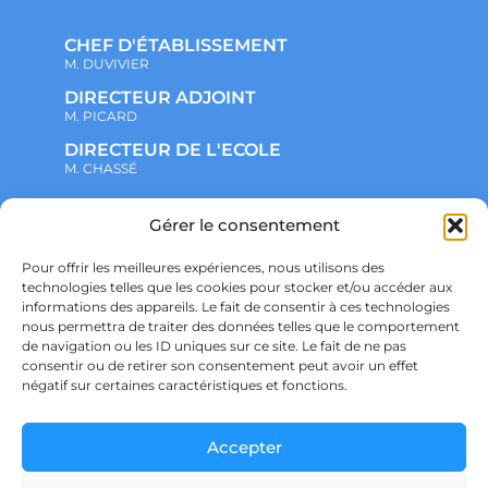
CHEF D'ÉTABLISSEMENT
M. DUVIVIER
DIRECTEUR ADJOINT
M. PICARD
DIRECTEUR DE L'ECOLE
M. CHASSÉ
NOTRE ENSEMBLE SCOLAIRE
Gérer le consentement
ACTUALITÉS
ADMINISTRATIF
Pour offrir les meilleures expériences, nous utilisons des
VIE ASSOCIATIVE
technologies telles que les cookies pour stocker et/ou accéder aux
PARTENARIATS
informations des appareils. Le fait de consentir à ces technologies
CONTACT
nous permettra de traiter des données telles que le comportement
PRÉ-INSCRIPTION
ÉCOLE
de navigation ou les ID uniques sur ce site. Le fait de ne pas
COLLÈGE
consentir ou de retirer son consentement peut avoir un effet
LYCÉE
négatif sur certaines caractéristiques et fonctions.
POLITIQUE DE CONFIDENTIALITÉ &
RGPD
POLITIQUE DE COOKIES
Accepter