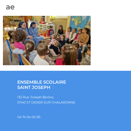
ae
ENSEMBLE SCOLAIRE
SAINT JOSEPH
132 Rue Joseph Berlioz,
01140 ST DIDIER SUR CHALARONNE
04 74 04 00 95