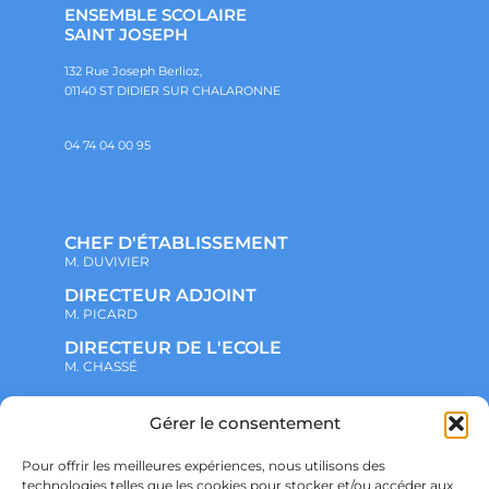
ENSEMBLE SCOLAIRE
SAINT JOSEPH
132 Rue Joseph Berlioz,
01140 ST DIDIER SUR CHALARONNE
04 74 04 00 95
CHEF D'ÉTABLISSEMENT
M. DUVIVIER
DIRECTEUR ADJOINT
M. PICARD
DIRECTEUR DE L'ECOLE
M. CHASSÉ
NOTRE ENSEMBLE SCOLAIRE
Gérer le consentement
ACTUALITÉS
ADMINISTRATIF
Pour offrir les meilleures expériences, nous utilisons des
VIE ASSOCIATIVE
technologies telles que les cookies pour stocker et/ou accéder aux