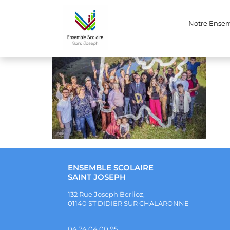
949311428
Notre Ense
ENSEMBLE SCOLAIRE
SAINT JOSEPH
132 Rue Joseph Berlioz,
01140 ST DIDIER SUR CHALARONNE
04 74 04 00 95