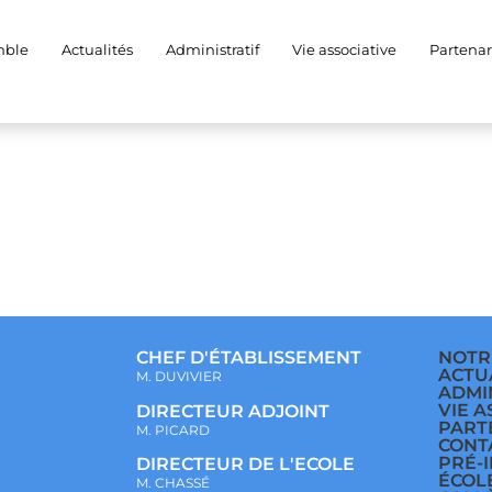
mble
Actualités
Administratif
Vie associative
Partenar
CHEF D'ÉTABLISSEMENT
NOTR
ACTU
M. DUVIVIER
ADMI
VIE A
DIRECTEUR ADJOINT
PART
M. PICARD
CONT
PRÉ-
DIRECTEUR DE L'ECOLE
ÉCOL
M. CHASSÉ