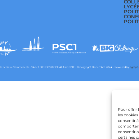
COLL
LYCÉ
POLI
CONF
POLI
e scolaire Saint Joseph – SAINT DIDIER SUR CHALARONNE – © Copyright Décembre 2024 – Powered by
agraph
Pour offrir
les cookies
consentir à
comportemen
consentir o
certaines c