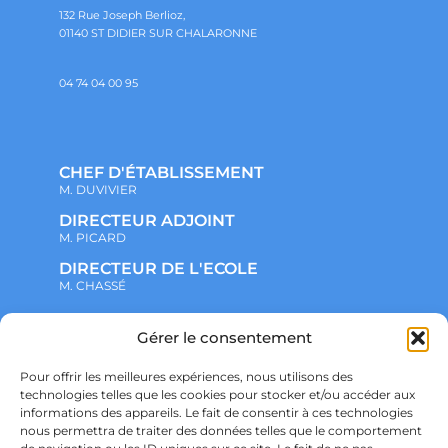
132 Rue Joseph Berlioz,
01140 ST DIDIER SUR CHALARONNE
04 74 04 00 95
CHEF D'ÉTABLISSEMENT
M. DUVIVIER
DIRECTEUR ADJOINT
M. PICARD
DIRECTEUR DE L'ECOLE
M. CHASSÉ
NOTRE ENSEMBLE SCOLAIRE
Gérer le consentement
ACTUALITÉS
ADMINISTRATIF
Pour offrir les meilleures expériences, nous utilisons des
VIE ASSOCIATIVE
technologies telles que les cookies pour stocker et/ou accéder aux
PARTENARIATS
informations des appareils. Le fait de consentir à ces technologies
CONTACT
nous permettra de traiter des données telles que le comportement
PRÉ-INSCRIPTION