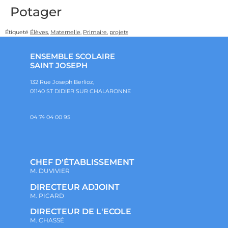
Potager
Étiqueté
Élèves
,
Maternelle
,
Primaire
,
projets
ENSEMBLE SCOLAIRE
SAINT JOSEPH
132 Rue Joseph Berlioz,
01140 ST DIDIER SUR CHALARONNE
04 74 04 00 95
CHEF D'ÉTABLISSEMENT
M. DUVIVIER
DIRECTEUR ADJOINT
M. PICARD
DIRECTEUR DE L'ECOLE
M. CHASSÉ