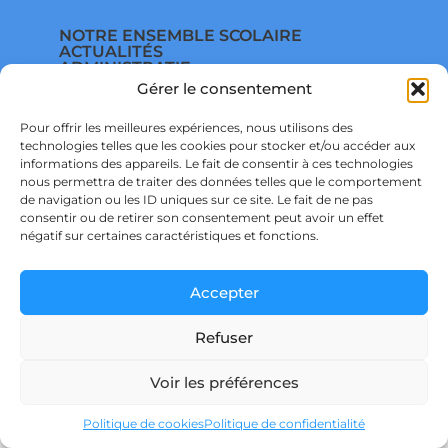
NOTRE ENSEMBLE SCOLAIRE
ACTUALITÉS
ADMINISTRATIF
VIE ASSOCIATIVE
Gérer le consentement
PARTENARIATS
CONTACT
Pour offrir les meilleures expériences, nous utilisons des
PRÉ-INSCRIPTION
technologies telles que les cookies pour stocker et/ou accéder aux
ÉCOLE
COLLÈGE
informations des appareils. Le fait de consentir à ces technologies
LYCÉE
nous permettra de traiter des données telles que le comportement
POLITIQUE DE CONFIDENTIALITÉ &
de navigation ou les ID uniques sur ce site. Le fait de ne pas
RGPD
consentir ou de retirer son consentement peut avoir un effet
POLITIQUE DE COOKIES
négatif sur certaines caractéristiques et fonctions.
Accepter
Refuser
Ensemble scolaire Saint Joseph – SAINT DIDIER SUR CHALARONNE – © Copyright
Décembre 2024 – Powered by
agraph STUDIO
Voir les préférences
Politique de cookies
Politique de confidentialité