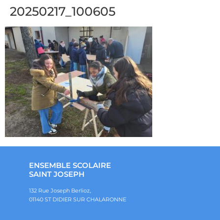
20250217_100605
ENSEMBLE SCOLAIRE
SAINT JOSEPH
132 Rue Joseph Berlioz,
01140 ST DIDIER SUR CHALARONNE