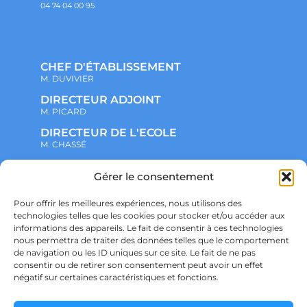
04 74 04 00 95
CHEF D'ÉTABLISSEMENT
M. DUVIVIER
DIRECTEUR ADJOINT
M. PICARD
DIRECTEUR DE L'ECOLE
M. CHASSÉ
Gérer le consentement
NOTRE ENSEMBLE SCOLAIRE
ACTUALITÉS
ADMINISTRATIF
Pour offrir les meilleures expériences, nous utilisons des
VIE ASSOCIATIVE
technologies telles que les cookies pour stocker et/ou accéder aux
PARTENARIATS
informations des appareils. Le fait de consentir à ces technologies
CONTACT
nous permettra de traiter des données telles que le comportement
PRÉ-INSCRIPTION
de navigation ou les ID uniques sur ce site. Le fait de ne pas
ÉCOLE
consentir ou de retirer son consentement peut avoir un effet
COLLÈGE
LYCÉE
négatif sur certaines caractéristiques et fonctions.
POLITIQUE DE CONFIDENTIALITÉ &
RGPD