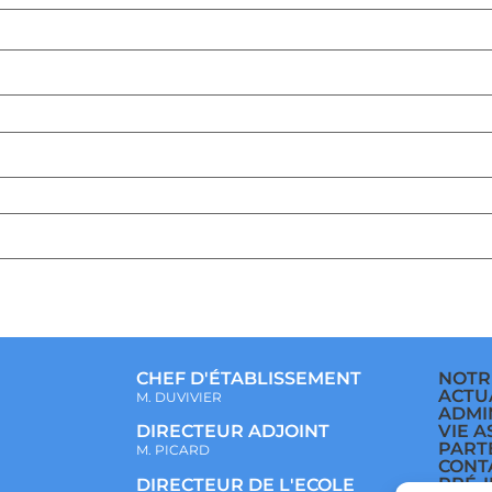
CHEF D'ÉTABLISSEMENT
NOTR
ACTU
M. DUVIVIER
ADMI
VIE A
DIRECTEUR ADJOINT
PART
M. PICARD
CONT
PRÉ-
DIRECTEUR DE L'ECOLE