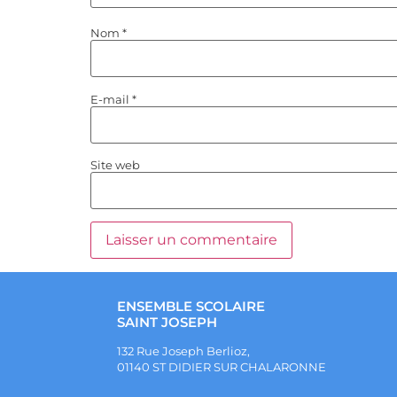
Nom
*
E-mail
*
Site web
ENSEMBLE SCOLAIRE
SAINT JOSEPH
132 Rue Joseph Berlioz,
01140 ST DIDIER SUR CHALARONNE