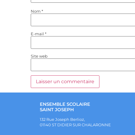
Nom
*
E-mail
*
Site web
ENSEMBLE SCOLAIRE
SAINT JOSEPH
132 Rue Joseph Berlioz,
01140 ST DIDIER SUR CHALARONNE