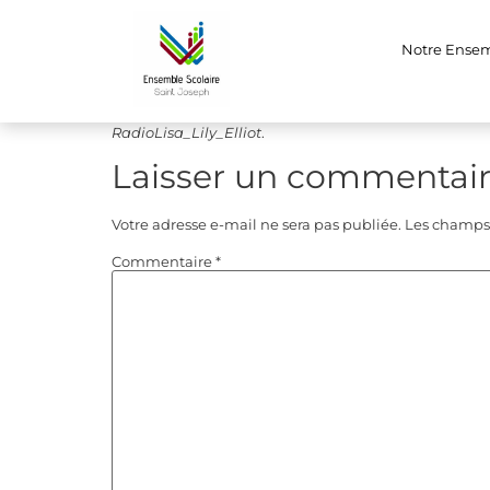
RadioLisa_Lily_El
Notre Ense
Lecteur
00:00
audio
RadioLisa_Lily_Elliot
.
Laisser un commentai
Votre adresse e-mail ne sera pas publiée.
Les champs 
Commentaire
*