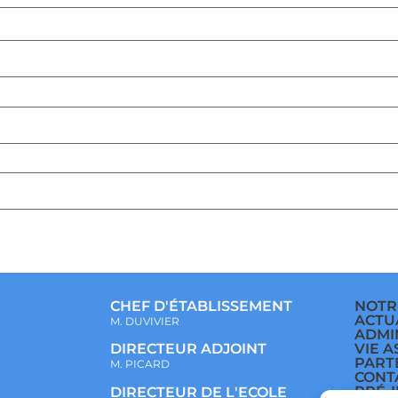
CHEF D'ÉTABLISSEMENT
NOTR
ACTU
M. DUVIVIER
ADMI
VIE A
DIRECTEUR ADJOINT
PART
M. PICARD
CONT
PRÉ-
DIRECTEUR DE L'ECOLE