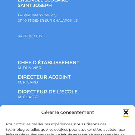
SAINT JOSEPH
132 Rue Joseph Berlioz,
01140 ST DIDIER SUR CHALARONNE
04 74 04 00 95
CHEF D'ÉTABLISSEMENT
M. DUVIVIER
DIRECTEUR ADJOINT
M. PICARD
DIRECTEUR DE L'ECOLE
M. CHASSÉ
Gérer le consentement
NOTRE ENSEMBLE SCOLAIRE
ACTUALITÉS
ADMINISTRATIF
Pour offrir les meilleures expériences, nous utilisons des
VIE ASSOCIATIVE
technologies telles que les cookies pour stocker et/ou accéder aux
PARTENARIATS
informations des appareils. Le fait de consentir à ces technologies