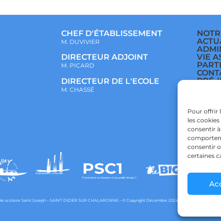
CHEF D'ÉTABLISSEMENT
NOTR
ACTU
M. DUVIVIER
ADMI
VIE A
DIRECTEUR ADJOINT
PART
M. PICARD
CONT
PRÉ-
DIRECTEUR DE L'ECOLE
ÉCOL
M. CHASSÉ
COLL
LYCÉ
POLI
Pour offrir
CONF
les cookies
POLI
consentir à
comportemen
consentir o
certaines c
Ac
e scolaire Saint Joseph – SAINT DIDIER SUR CHALARONNE – © Copyright Décembre 2024 – Powered by
agraph