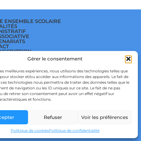
E ENSEMBLE SCOLAIRE
ALITÉS
NISTRATIF
SSOCIATIVE
ENARIATS
ACT
INSCRIPTION
E
Gérer le consentement
ÈGE
E
TIQUE DE
 les meilleures expériences, nous utilisons des technologies telles que
IDENTIALITÉ & RGPD
 pour stocker et/ou accéder aux informations des appareils. Le fait de
TIQUE DE COOKIES
 ces technologies nous permettra de traiter des données telles que le
t de navigation ou les ID uniques sur ce site. Le fait de ne pas
u de retirer son consentement peut avoir un effet négatif sur
aractéristiques et fonctions.
cepter
Refuser
Voir les préférences
 STUDIO
Politique de cookies
Politique de confidentialité