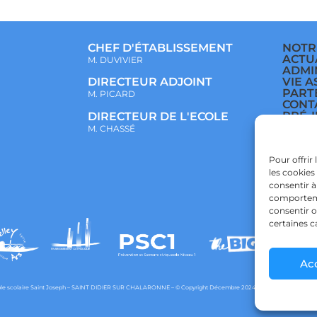
CHEF D'ÉTABLISSEMENT
NOTR
ACTU
M. DUVIVIER
ADMI
VIE A
DIRECTEUR ADJOINT
PART
M. PICARD
CONT
PRÉ-
DIRECTEUR DE L'ECOLE
ÉCOL
M. CHASSÉ
COLL
LYCÉ
POLI
Pour offrir
CONF
les cookies
POLI
consentir à
comportemen
consentir o
certaines c
Ac
e scolaire Saint Joseph – SAINT DIDIER SUR CHALARONNE – © Copyright Décembre 2024 – Powered by
agraph