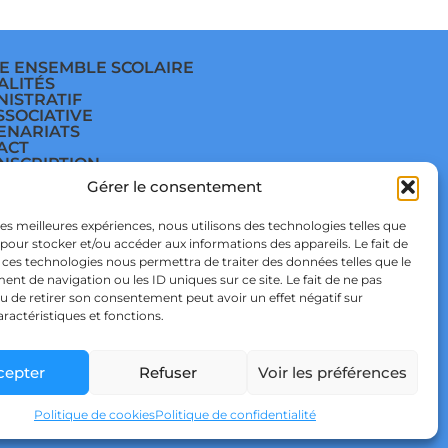
E ENSEMBLE SCOLAIRE
ALITÉS
NISTRATIF
SSOCIATIVE
ENARIATS
ACT
INSCRIPTION
E
Gérer le consentement
ÈGE
E
TIQUE DE
 les meilleures expériences, nous utilisons des technologies telles que
IDENTIALITÉ & RGPD
 pour stocker et/ou accéder aux informations des appareils. Le fait de
TIQUE DE COOKIES
 ces technologies nous permettra de traiter des données telles que le
t de navigation ou les ID uniques sur ce site. Le fait de ne pas
u de retirer son consentement peut avoir un effet négatif sur
aractéristiques et fonctions.
cepter
Refuser
Voir les préférences
 STUDIO
Politique de cookies
Politique de confidentialité