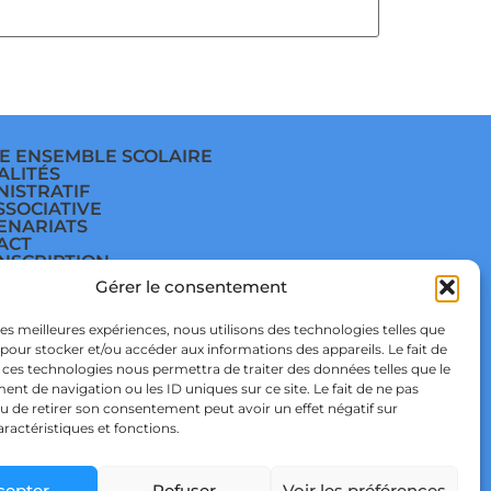
E ENSEMBLE SCOLAIRE
ALITÉS
NISTRATIF
SSOCIATIVE
ENARIATS
ACT
INSCRIPTION
E
Gérer le consentement
ÈGE
E
TIQUE DE
 les meilleures expériences, nous utilisons des technologies telles que
IDENTIALITÉ & RGPD
 pour stocker et/ou accéder aux informations des appareils. Le fait de
TIQUE DE COOKIES
 ces technologies nous permettra de traiter des données telles que le
t de navigation ou les ID uniques sur ce site. Le fait de ne pas
u de retirer son consentement peut avoir un effet négatif sur
aractéristiques et fonctions.
cepter
Refuser
Voir les préférences