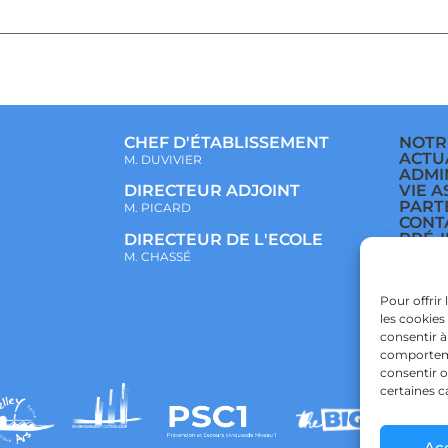
CHEF D'ÉTABLISSEMENT
NOTR
ACTU
M. DUVIVIER
ADMI
VIE A
DIRECTEUR ADJOINT
PART
M. PICARD
CONT
PRÉ-
DIRECTEUR DE L'ECOLE
ÉCOL
M. CHASSÉ
COLL
LYCÉ
POLI
Pour offrir
CONF
les cookies
POLI
consentir à
comportemen
consentir o
certaines c
Ac