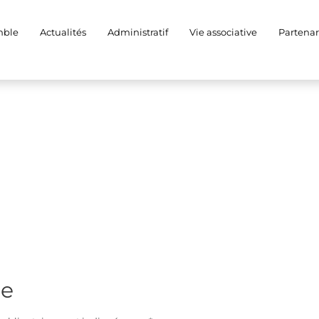
A0009
mble
Actualités
Administratif
Vie associative
Partenar
re