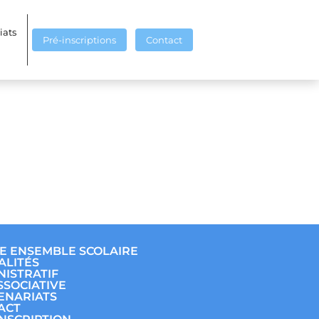
 (1)
iats
Pré-inscriptions
Contact
E ENSEMBLE SCOLAIRE
ALITÉS
NISTRATIF
SSOCIATIVE
ENARIATS
ACT