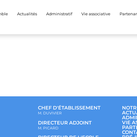
025-06-13 at 10.22.04
mble
Actualités
Administratif
Vie associative
Partenar
CHEF D'ÉTABLISSEMENT
NOTR
ACTU
M. DUVIVIER
ADMI
VIE A
DIRECTEUR ADJOINT
PART
M. PICARD
CONT