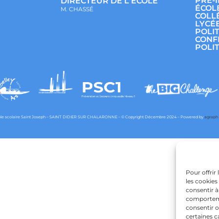
PRÉ-
DIRECTEUR DE L'ECOLE
ÉCOL
M. CHASSÉ
COLL
LYCÉ
POLI
CONF
POLI
e scolaire Saint Joseph – SAINT DIDIER SUR CHALARONNE – © Copyright Décembre 2024 – Powered by
agraph
Pour offrir
les cookies
consentir à
comportemen
consentir o
certaines c