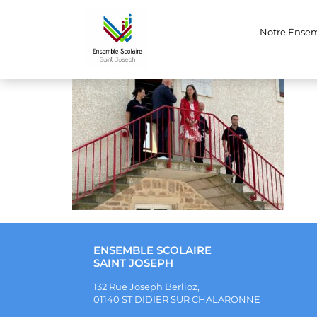
WhatsApp Image 2
Notre Ense
ENSEMBLE SCOLAIRE
SAINT JOSEPH
132 Rue Joseph Berlioz,
01140 ST DIDIER SUR CHALARONNE