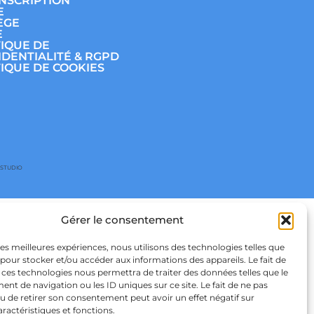
INSCRIPTION
E
ÈGE
E
TIQUE DE
IDENTIALITÉ & RGPD
TIQUE DE COOKIES
 STUDIO
Gérer le consentement
 les meilleures expériences, nous utilisons des technologies telles que
 pour stocker et/ou accéder aux informations des appareils. Le fait de
 ces technologies nous permettra de traiter des données telles que le
t de navigation ou les ID uniques sur ce site. Le fait de ne pas
u de retirer son consentement peut avoir un effet négatif sur
aractéristiques et fonctions.