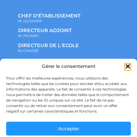
CHEF D'ÉTABLISSEMENT
M. DUVIVIER
DIRECTEUR ADJOINT
M. PICARD
DIRECTEUR DE L'ECOLE
M. CHASSÉ
Gérer le consentement
NOTRE ENSEMBLE SCOLAIRE
ACTUALITÉS
ADMINISTRATIF
Pour offrir les meilleures expériences, nous utilisons des
VIE ASSOCIATIVE
technologies telles que les cookies pour stocker et/ou accéder aux
PARTENARIATS
informations des appareils. Le fait de consentir à ces technologies
CONTACT
nous permettra de traiter des données telles que le comportement
PRÉ-INSCRIPTION
ÉCOLE
de navigation ou les ID uniques sur ce site. Le fait de ne pas
COLLÈGE
consentir ou de retirer son consentement peut avoir un effet
LYCÉE
négatif sur certaines caractéristiques et fonctions.
POLITIQUE DE CONFIDENTIALITÉ &
RGPD
POLITIQUE DE COOKIES
Accepter