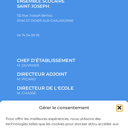
ENSEMBLE SCOLAIRE
SAINT JOSEPH
132 Rue Joseph Berlioz,
01140 ST DIDIER SUR CHALARONNE
04 74 04 00 95
CHEF D'ÉTABLISSEMENT
M. DUVIVIER
DIRECTEUR ADJOINT
M. PICARD
DIRECTEUR DE L'ECOLE
M. CHASSÉ
Gérer le consentement
NOTRE ENSEMBLE SCOLAIRE
ACTUALITÉS
ADMINISTRATIF
Pour offrir les meilleures expériences, nous utilisons des
VIE ASSOCIATIVE
technologies telles que les cookies pour stocker et/ou accéder aux
PARTENARIATS